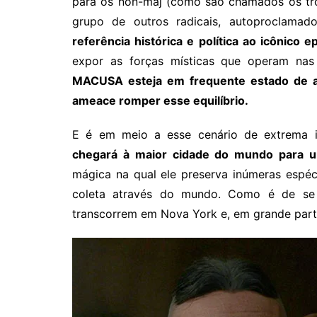
para os non-maj (como são chamados os t
grupo de outros radicais, autoproclama
referência histórica e política ao icônico 
expor as forças místicas que operam nas 
MACUSA esteja em frequente estado de ale
ameace romper esse equilíbrio.
E é em meio a esse cenário de extrema i
chegará à maior cidade do mundo para u
mágica na qual ele preserva inúmeras espéc
coleta através do mundo. Como é de se 
transcorrem em Nova York e, em grande part