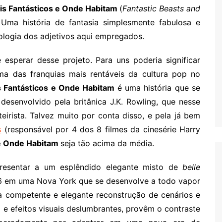
is Fantásticos e Onde Habitam
(
Fantastic Beasts and
. Uma história de fantasia simplesmente fabulosa e
ologia dos adjetivos aqui empregados.
perar desse projeto. Para uns poderia significar
a das franquias mais rentáveis da cultura pop no
s Fantásticos e Onde Habitam
é uma história que se
 desenvolvido pela britânica J.K. Rowling, que nesse
eirista. Talvez muito por conta disso, e pela já bem
s
(responsável por 4 dos 8 filmes da cinesérie Harry
 e Onde Habitam
seja tão acima da média.
esentar a um esplêndido elegante misto de
belle
6 em uma Nova York que se desenvolve a todo vapor
a competente e elegante reconstrução de cenários e
 e efeitos visuais deslumbrantes, provêm o contraste