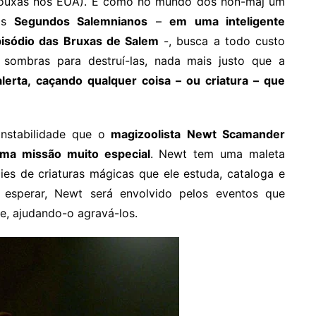
rouxas nos EUA). E como no mundo dos non-maj um
dos
Segundos Salemnianos
–
em uma inteligente
episódio das Bruxas de Salem
-, busca a todo custo
sombras para destruí-las, nada mais justo que a
rta, caçando qualquer coisa – ou criatura – que
nstabilidade que o
magizoolista Newt Scamander
ma missão muito especial
. Newt tem uma maleta
ies de criaturas mágicas que ele estuda, cataloga e
esperar, Newt será envolvido pelos eventos que
e, ajudando-o agravá-los.