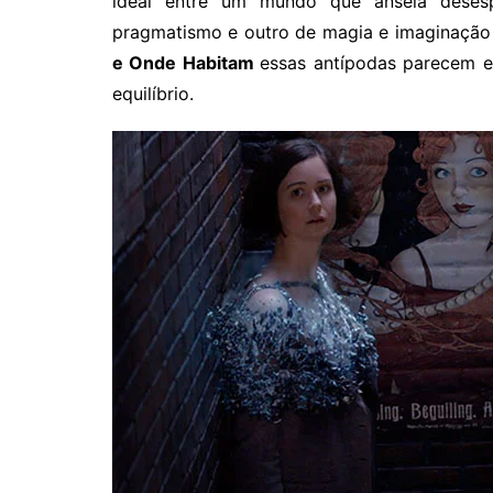
ideal entre um mundo que anseia dese
pragmatismo e outro de magia e imaginação
e Onde Habitam
essas antípodas parecem en
equilíbrio.