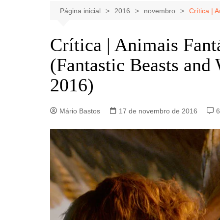
Celebridades
Clássicos
Livros
Página inicial
2016
novembro
Crítica |
Listas
Tiras
Crítica | Animais Fan
Música
(Fantastic Beasts and
Nostalgia
Notícias
2016)
Mário Bastos
17 de novembro de 2016
6