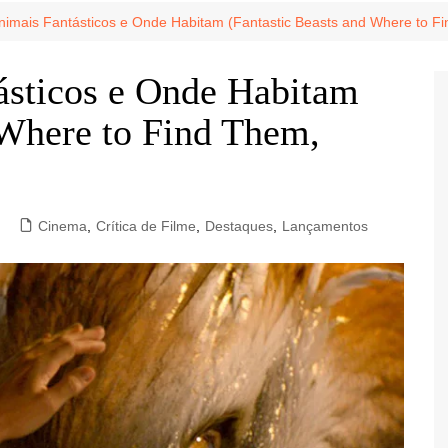
Game Review
Radiola Torresmo
Tv
 Animais Fantásticos e Onde Habitam (Fantastic Beasts and Where to F
Varacast
tásticos e Onde Habitam
Umbivis
 Where to Find Them,
Cinema
,
Crítica de Filme
,
Destaques
,
Lançamentos