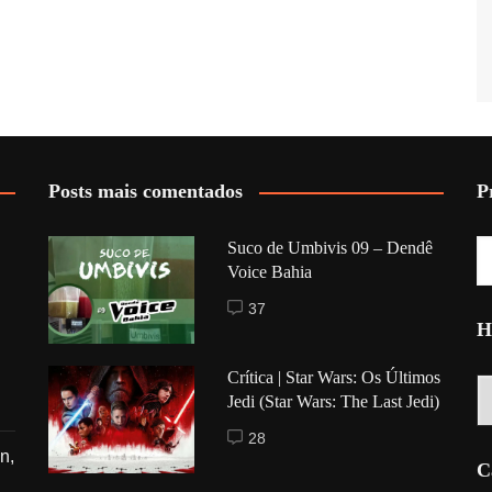
Posts mais comentados
P
Suco de Umbivis 09 – Dendê
Voice Bahia
37
H
Crítica | Star Wars: Os Últimos
Hi
Jedi (Star Wars: The Last Jedi)
28
n,
C