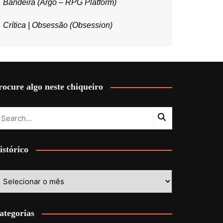
Bandeira (Argo – RPG Platform)
Crítica | Obsessão (Obsession)
rocure algo neste chiqueiro
istórico
stórico
ategorias