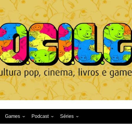
Games
Podcast
Séries
Game News
CqDL
Netflix