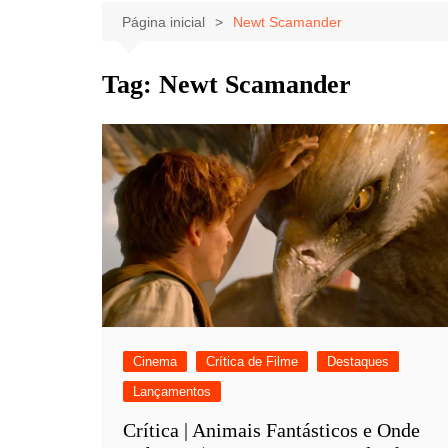
Celebridades
Clássicos
Livros
Página inicial
Newt Scamander
Listas
Tiras
Tag:
Newt Scamander
Música
Nostalgia
Notícias
Cinema
Crítica de Filme
Destaques
Lançamentos
Crítica | Animais Fantásticos e Onde