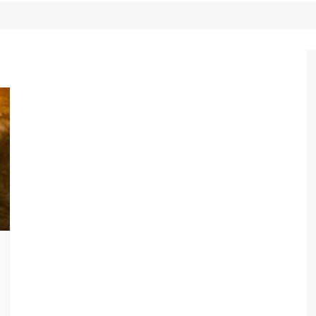
Game Review
Radiola Torresmo
Tv
Varacast
Umbivis