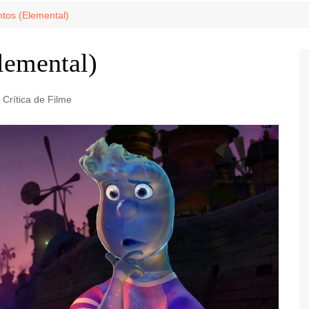
Game Review
Radiola Torresmo
Tv
ntos (Elemental)
Varacast
lemental)
Umbivis
Crítica de Filme