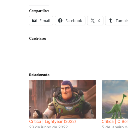
Compartilhe:
E-mail
Facebook
X
Tumblr
Curtir isso:
Relacionado
Crítica | Lightyear (2022)
Crítica | O B
23 de junho de 2022
5 de janeiro 