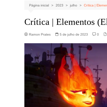
Celebridades
Clássicos
Livros
Página inicial
2023
julho
Crítica | Eleme
Listas
Tiras
Crítica | Elementos (E
Música
Nostalgia
Ramon Prates
5 de julho de 2023
0
Notícias