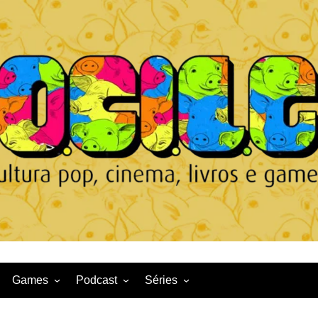
Games
Podcast
Séries
Game News
CqDL
Netflix