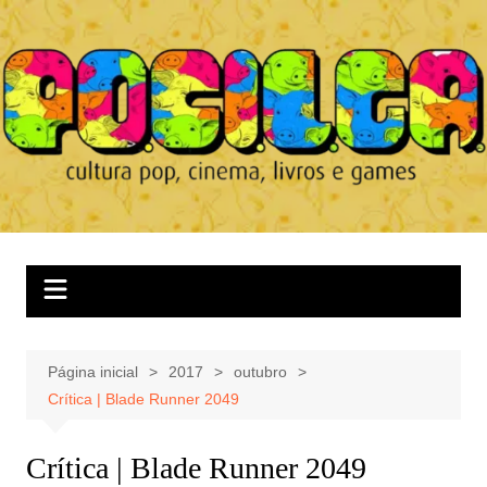
Ir
para
o
conteúdo
Página inicial
2017
outubro
Crítica | Blade Runner 2049
Crítica | Blade Runner 2049