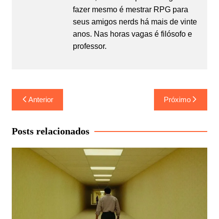
fazer mesmo é mestrar RPG para
seus amigos nerds há mais de vinte
anos. Nas horas vagas é filósofo e
professor.
Navegação
Anterior
Próximo
de
Post
Posts relacionados