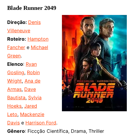
Blade Runner 2049
Direção:
Denis
Villeneuve
Roteiro:
Hampton
Fancher
e
Michael
Green
.
Elenco
:
Ryan
Gosling
,
Robin
Wright
,
Ana de
Armas
,
Dave
Bautista
,
Sylvia
Hoeks
,
Jared
Leto
,
Mackenzie
Davis
e
Harrison Ford
.
Gênero
: Ficcção Científica, Drama, Thriller