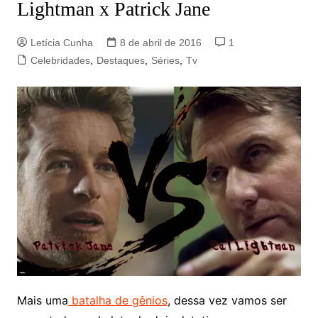
Lightman x Patrick Jane
Letícia Cunha
8 de abril de 2016
1
Celebridades
,
Destaques
,
Séries
,
Tv
Mais uma
batalha de gênios
, dessa vez vamos ser