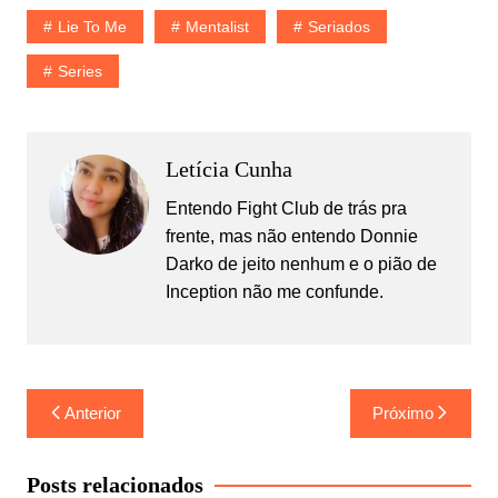
Lie To Me
Mentalist
Seriados
Series
Letícia Cunha
Entendo Fight Club de trás pra
frente, mas não entendo Donnie
Darko de jeito nenhum e o pião de
Inception não me confunde.
Navegação
Anterior
Próximo
de
Post
Posts relacionados