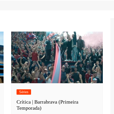
Game Review
Radiola Torresmo
Tv
Varacast
Umbivis
Séries
Crítica | Barrabrava (Primeira
Temporada)