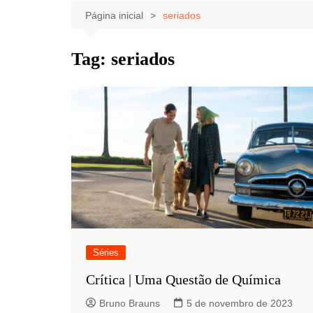
Celebridades
Clássicos
Livros
Página inicial
seriados
Listas
Tiras
Tag:
seriados
Música
Nostalgia
Notícias
Séries
Crítica | Uma Questão de Química
Bruno Brauns
5 de novembro de 2023