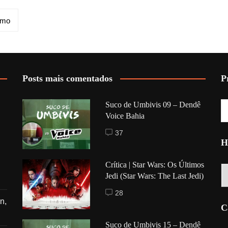
imo
Posts mais comentados
P
Suco de Umbivis 09 – Dendê
Voice Bahia
37
H
Crítica | Star Wars: Os Últimos
Hi
Jedi (Star Wars: The Last Jedi)
28
n,
C
Suco de Umbivis 15 – Dendê