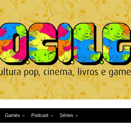
Games
Podcast
Séries
Game News
CqDL
Netflix