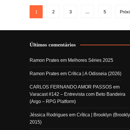
Paginação
1
2
3
…
5
Próx
de
posts
Últimos comentários
Ramon Prates
em
Melhores Séries 2025
Ramon Prates
em
Crítica | A Odisseia (2026)
CARLOS FERNANDO AMOR PASSOS
em
Varacast #142 – Entrevista com Beto Bandeira
(Argo – RPG Platform)
Jéssica Rodrigues
em
Crítica | Brooklyn (Brookly
2015)