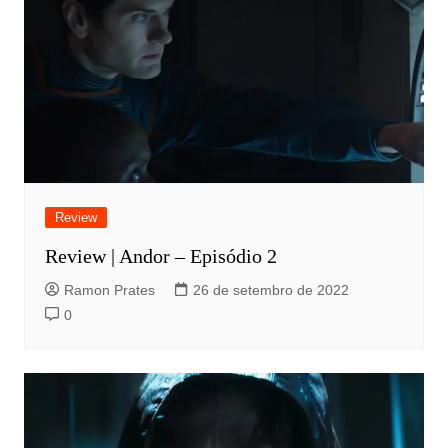
Review
Review | Andor – Episódio 2
Ramon Prates
26 de setembro de 2022
0