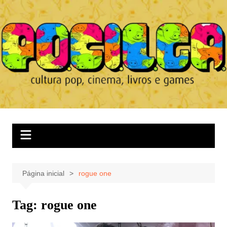
Ir
para
o
conteúdo
Página inicial
rogue one
Tag:
rogue one