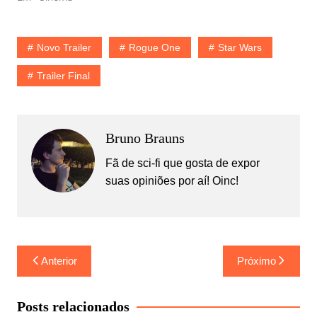
Novo Trailer
Rogue One
Star Wars
Trailer Final
Bruno Brauns
Fã de sci-fi que gosta de expor
suas opiniões por aí! Oinc!
Navegação
Anterior
Próximo
de
Post
Posts relacionados