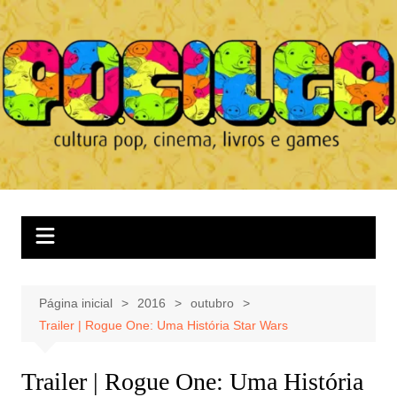
Ir
para
o
conteúdo
Página inicial
2016
outubro
Trailer | Rogue One: Uma História Star Wars
Trailer | Rogue One: Uma História