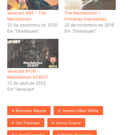
Varacast #68 – The
The Mandalorian –
Mandalorian
Primeiras Impressões
22 de dezembro de 2020
22 de novembro de 2019
Em "Destaques"
Em "Destaques"
Varacast #109 –
Mandalorian S03E07
13 de abril de 2023
Em "Varacast"
Brendan Wayne
Jeremy Allen White
Jon Favreau
Jonny Coyne
Lateef Crowder
Martin Scorsese