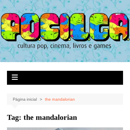
Ir
para
o
conteúdo
Página inicial
the mandalorian
Tag:
the mandalorian