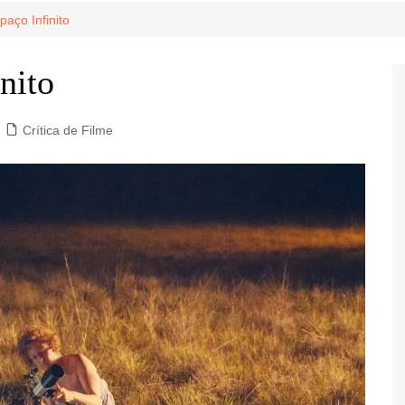
Game Review
Radiola Torresmo
Tv
paço Infinito
Varacast
nito
Umbivis
Crítica de Filme