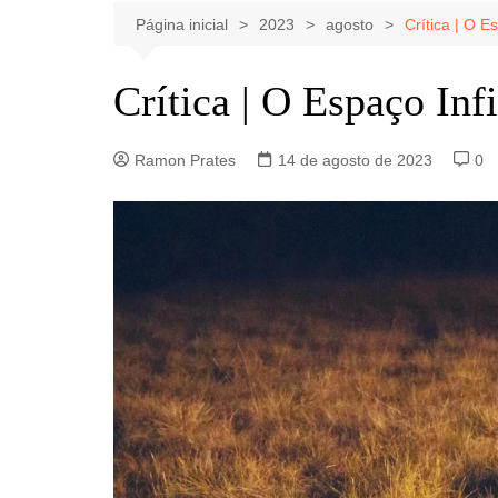
Celebridades
Clássicos
Livros
Página inicial
2023
agosto
Crítica | O Es
Listas
Tiras
Crítica | O Espaço Infi
Música
Nostalgia
Ramon Prates
14 de agosto de 2023
0
Notícias