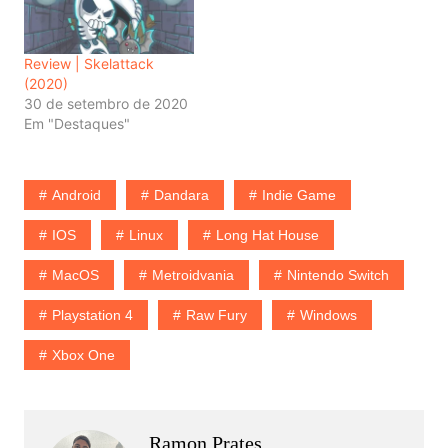
Review | Skelattack
(2020)
30 de setembro de 2020
Em "Destaques"
Android
Dandara
Indie Game
IOS
Linux
Long Hat House
MacOS
Metroidvania
Nintendo Switch
Playstation 4
Raw Fury
Windows
Xbox One
Ramon Prates