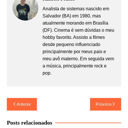
Analista de sistemas nascido em
Salvador (BA) em 1980, mas
atualmente morando em Brasília
(DF). Cinema é sem dúvidas o meu
hobby favorito. Assisto a filmes
desde pequeno influenciado
principalmente por meus pais e
meu avô materno. Em seguida vem
a música, principalmente rock e
pop.
Navegação
Anterior
Próximo
de
Post
Posts relacionados