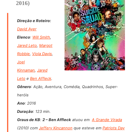
2016)
Direção e Roteiro:
David Ayer
Elenco
:
Will Smith
,
Jared Leto
,
Margot
Robbie
,
Viola Davis
,
Joel
Kinnaman
,
Jared
Leto
e
Ben Affleck
.
Gênero
: Ação, Aventura, Comédia, Quadrinhos, Super-
heróis
Ano
: 2016
Duração
: 123 min.
Graus de KB
:
2 –
Ben Affleck
atuou em
A Grande Virada
(2010) com
Jeffery Kincannon
que esteve em
Patriots Day