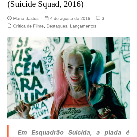
(Suicide Squad, 2016)
Mário Bastos
4 de agosto de 2016
3
Crítica de Filme
,
Destaques
,
Lançamentos
Em Esquadrão Suicida, a piada é