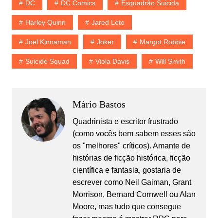
DC
DC Comics
Esquadrão Suicida
Harley Quinn
Jared Leto
Joel Kinnaman
Joker
Margot Robbie
Suicide Squad
Viola Davis
Will Smith
Mário Bastos
Quadrinista e escritor frustrado
(como vocês bem sabem esses são
os "melhores" críticos). Amante de
histórias de ficção histórica, ficção
científica e fantasia, gostaria de
escrever como Neil Gaiman, Grant
Morrison, Bernard Cornwell ou Alan
Moore, mas tudo que consegue