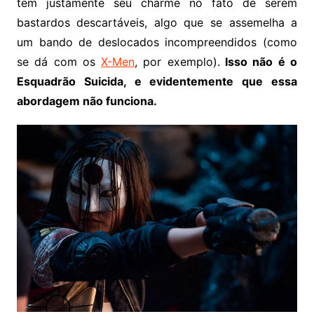
tem justamente seu charme no fato de serem
bastardos descartáveis, algo que se assemelha a
um bando de deslocados incompreendidos (como
se dá com os
X-Men
, por exemplo).
Isso não é o
Esquadrão Suicida, e evidentemente que essa
abordagem não funciona.