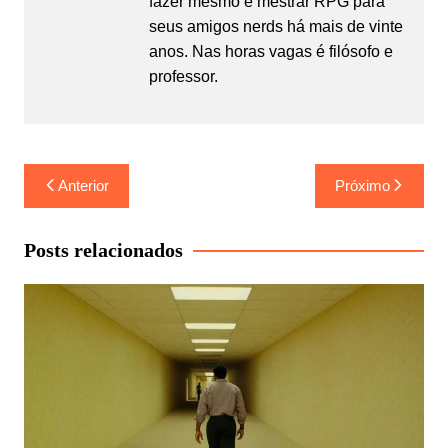
fazer mesmo é mestrar RPG para
seus amigos nerds há mais de vinte
anos. Nas horas vagas é filósofo e
professor.
Navegação
Anterior
Próximo
de
Post
Posts relacionados