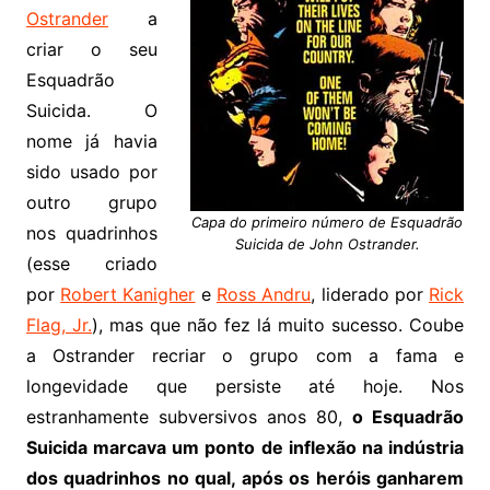
Ostrander
a
criar o seu
Esquadrão
Suicida. O
nome já havia
sido usado por
outro grupo
Capa do primeiro número de Esquadrão
nos quadrinhos
Suicida de John Ostrander.
(esse criado
por
Robert Kanigher
e
Ross Andru
, liderado por
Rick
Flag, Jr.
), mas que não fez lá muito sucesso. Coube
a Ostrander recriar o grupo com a fama e
longevidade que persiste até hoje. Nos
estranhamente subversivos anos 80,
o Esquadrão
Suicida marcava um ponto de inflexão na indústria
dos quadrinhos no qual, após os heróis ganharem