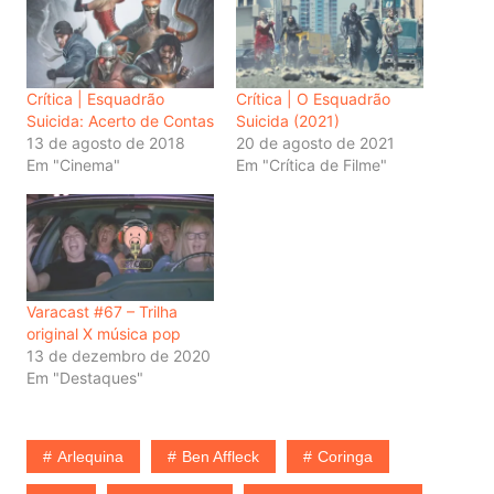
Crítica | Esquadrão
Crítica | O Esquadrão
Suicida: Acerto de Contas
Suicida (2021)
13 de agosto de 2018
20 de agosto de 2021
Em "Cinema"
Em "Crítica de Filme"
Varacast #67 – Trilha
original X música pop
13 de dezembro de 2020
Em "Destaques"
Arlequina
Ben Affleck
Coringa