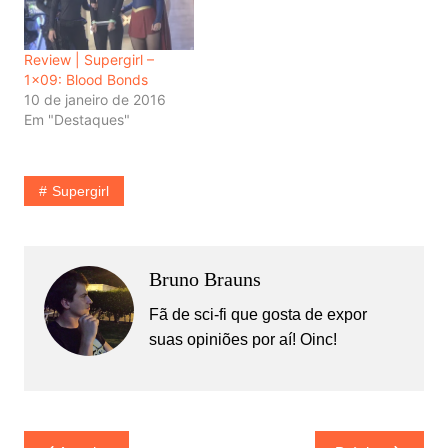
Review | Supergirl –
1×09: Blood Bonds
10 de janeiro de 2016
Em "Destaques"
Supergirl
Bruno Brauns
Fã de sci-fi que gosta de expor
suas opiniões por aí! Oinc!
Navegação