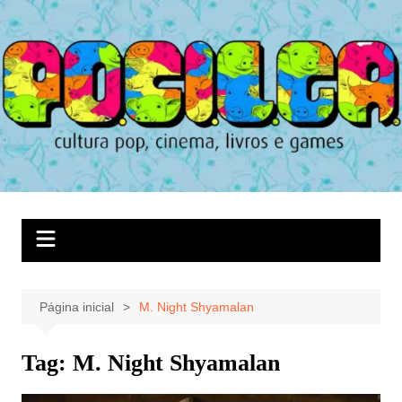
Ir
para
o
conteúdo
Página inicial
M. Night Shyamalan
Tag:
M. Night Shyamalan