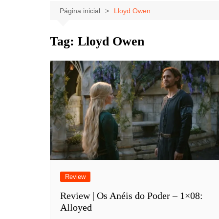
Celebridades
Clássicos
Livros
Página inicial
Lloyd Owen
Listas
Tiras
Tag:
Lloyd Owen
Música
Nostalgia
Notícias
Review
Review | Os Anéis do Poder – 1×08:
Alloyed