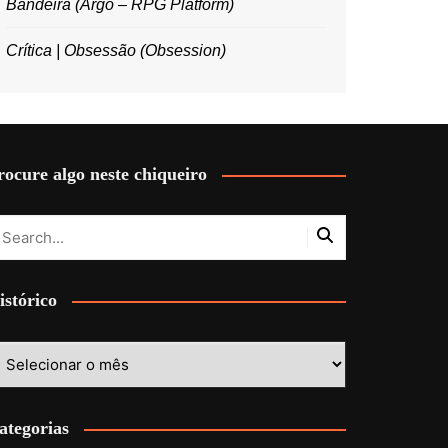
Bandeira (Argo – RPG Platform)
Crítica | Obsessão (Obsession)
rocure algo neste chiqueiro
istórico
stórico
ategorias