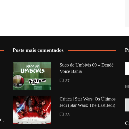
Posts mais comentados
P
Suco de Umbivis 09 – Dendê
Voice Bahia
37
H
Crítica | Star Wars: Os Últimos
Hi
Jedi (Star Wars: The Last Jedi)
28
n,
C