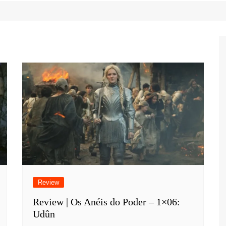
Game Review
Radiola Torresmo
Tv
Varacast
Umbivis
Review
Review | Os Anéis do Poder – 1×06:
Udûn