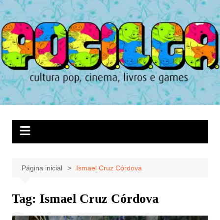
Ir
para
o
conteúdo
Página inicial
Ismael Cruz Córdova
Tag:
Ismael Cruz Córdova