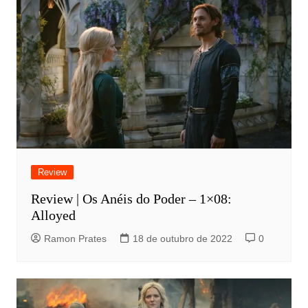
Review
Review | Os Anéis do Poder – 1×08:
Alloyed
Ramon Prates
18 de outubro de 2022
0