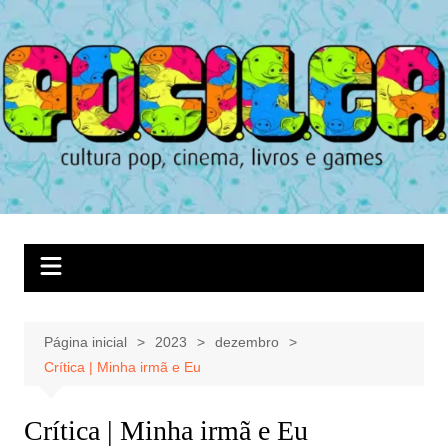
Ir
para
o
conteúdo
Página inicial
2023
dezembro
Crítica | Minha irmã e Eu
Crítica | Minha irmã e Eu