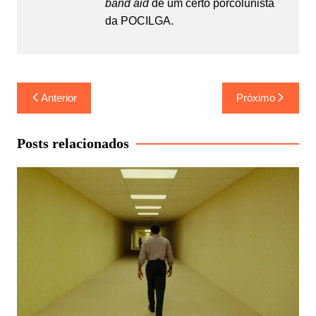
band aid
de um certo porcolunista
da POCILGA.
Navegação
Anterior
Próximo
de
Post
Posts relacionados