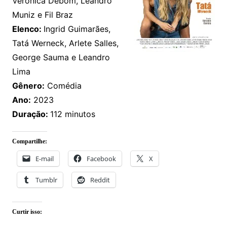
Veronica Debom, Leandro
Muniz e Fil Braz
Elenco:
Ingrid Guimarães,
Tatá Werneck, Arlete Salles,
George Sauma e Leandro
Lima
Gênero:
Comédia
Ano:
2023
Duração:
112 minutos
Compartilhe:
E-mail
Facebook
X
Tumblr
Reddit
Curtir isso: