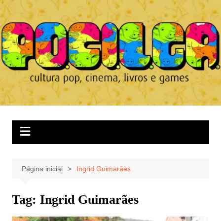
Ir
para
o
conteúdo
Página inicial
Ingrid Guimarães
Tag:
Ingrid Guimarães