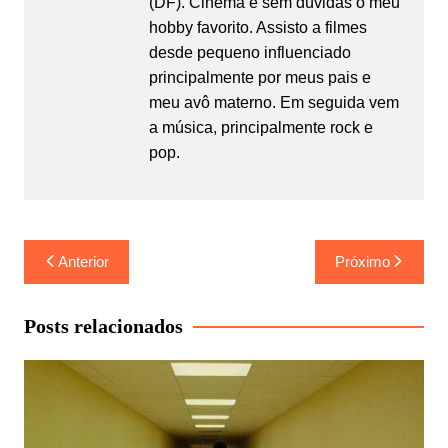
(DF). Cinema é sem dúvidas o meu
hobby favorito. Assisto a filmes
desde pequeno influenciado
principalmente por meus pais e
meu avô materno. Em seguida vem
a música, principalmente rock e
pop.
Navegação
Anterior
Próximo
de
Post
Posts relacionados