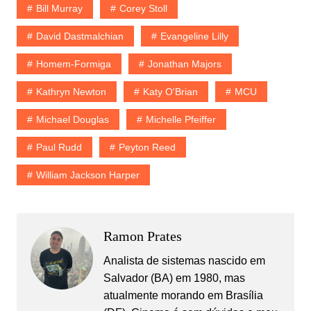
Bill Murray
Corey Stoll
David Dastmalchian
Evangeline Lilly
Homem-Formiga
Jonathan Majors
Kathryn Newton
Katy O'Brian
MCU
Michael Douglas
Michelle Pfeiffer
Paul Rudd
Peyton Reed
William Jackson Harper
Ramon Prates
Analista de sistemas nascido em
Salvador (BA) em 1980, mas
atualmente morando em Brasília