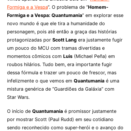
Formiga e a Vespa
“. O problema de “
Homem-
Formiga e a Vespa: Quantumania
” em explorar esse
novo mundo é que ele tira a humanidade do
personagem, pois até então a graça das histórias
protagonizadas por
Scott Lang
era justamente fugir
um pouco do MCU com tramas divertidas e
momentos cômicos com
Luis
(Michael Peña) em
roubos hilários. Tudo bem, era importante fugir
dessa fórmula e trazer um pouco de frescor, mas
infelizmente o que vemos em
Quantumania
é uma
mistura genérica de “Guardiões da Galáxia” com
Star Wars.
O início de
Quantumania
é promissor justamente
por mostrar Scott (Paul Rudd) em seu cotidiano
sendo reconhecido como super-herói e o avanço do