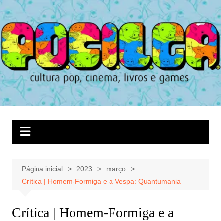
Ir
para
o
conteúdo
Página inicial
2023
março
Crítica | Homem-Formiga e a Vespa: Quantumania
Crítica | Homem-Formiga e a