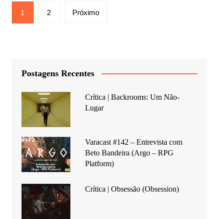
Paginação
1
2
Próximo
de
posts
Postagens Recentes
Crítica | Backrooms: Um Não-
Lugar
Varacast #142 – Entrevista com
Beto Bandeira (Argo – RPG
Platform)
Crítica | Obsessão (Obsession)