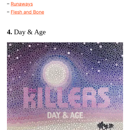
–
Runaways
–
Flesh and Bone
4.
Day & Age