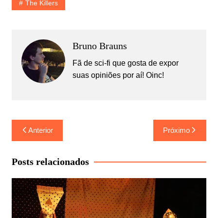
The Killers
Bruno Brauns
Fã de sci-fi que gosta de expor
suas opiniões por aí! Oinc!
Navegação
Anterior
Próximo
de
Post
Posts relacionados