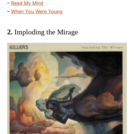
–
Read My Mind
–
When You Were Young
2.
Imploding the Mirage