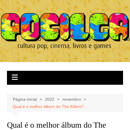
Ir
para
o
conteúdo
Página inicial
2022
novembro
Qual é o melhor álbum do The Killers?
Qual é o melhor álbum do The