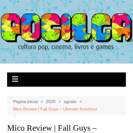
Ir
para
o
conteúdo
Página inicial
2020
agosto
Mico Review | Fall Guys – Ultimate Knockout
Mico Review | Fall Guys –