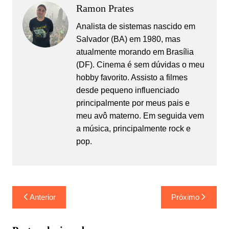
Ramon Prates
Analista de sistemas nascido em
Salvador (BA) em 1980, mas
atualmente morando em Brasília
(DF). Cinema é sem dúvidas o meu
hobby favorito. Assisto a filmes
desde pequeno influenciado
principalmente por meus pais e
meu avô materno. Em seguida vem
a música, principalmente rock e
pop.
Navegação
Anterior
Próximo
de
Post