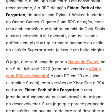
game indie
, e um jogo que entrou em nosso radar
recentemente, é o RPG de ação
Elden: Path of the
Forgotten
, do australiano Dylan J. Walker, fundador
da Onerat Games. O game é um RPG de ação, com
uma ambientação que lembra um mix da Dark Souls
e horror cósmico à la Lovecraft, com belíssimos
gráficos em pixel art que remete bastante ao estilo
do estúdio Superbrothers (e isso é um baita elogio).
O jogo, que será lançado para o
Nintendo Switch
no
dia 9 de Julho de 2020 (com pré-venda na
eShop
com 10% de desconto
) e para PC em 10 de Julho
(Utomik e Steam), com versões de Xbox One e PS4
no forno.
Elden: Path of the Forgotten
é uma
jornada profundamente pessoal através da psique
do desenvolvedor. É um jogo que parece permeado
de mistérios, em que muito da lore será descoberta