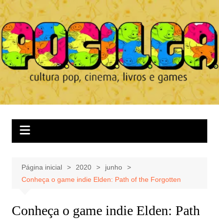
Ir
para
o
conteúdo
Página inicial
2020
junho
Conheça o game indie Elden: Path of the Forgotten
Conheça o game indie Elden: Path