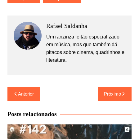
Rafael Saldanha
Um ranzinza leitão especializado
em música, mas que também dá
pitacos sobre cinema, quadrinhos e
literatura.
Navegação
Anterior
Próximo
de
Post
Posts relacionados