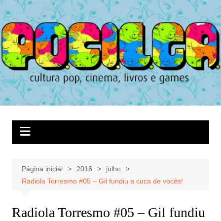
Ir
para
o
conteúdo
Página inicial
2016
julho
Radiola Torresmo #05 – Gil fundiu a cuca de vocês!
Radiola Torresmo #05 – Gil fundiu