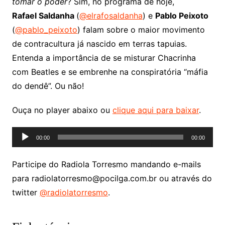
tomar o poder
? Sim, no programa de hoje,
Rafael Saldanha
(
@elrafosaldanha
) e
Pablo Peixoto
(
@pablo_peixoto
) falam sobre o maior movimento
de contracultura já nascido em terras tapuias.
Entenda a importância de se misturar Chacrinha
com Beatles e se embrenhe na conspiratória “máfia
do dendê”. Ou não!
Ouça no player abaixo ou
clique aqui para baixar
.
Tocador
00:00
00:00
de
áudio
Participe do Radiola Torresmo mandando e-mails
para radiolatorresmo@pocilga.com.br ou através do
twitter
@radiolatorresmo
.