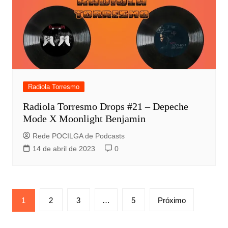
Radiola Torresmo
Radiola Torresmo Drops #21 – Depeche
Mode X Moonlight Benjamin
Rede POCILGA de Podcasts
14 de abril de 2023
0
Paginação
1
2
3
…
5
Próximo
de
posts