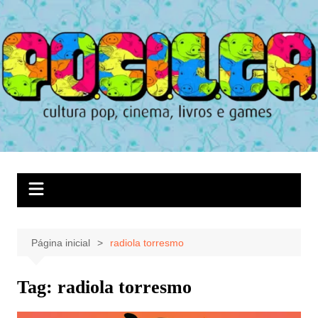
Ir
para
o
conteúdo
Página inicial
radiola torresmo
Tag:
radiola torresmo