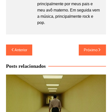
principalmente por meus pais e
meu avô materno. Em seguida vem
a música, principalmente rock e
pop.
Navegação
Anterior
Próximo
de
Post
Posts relacionados