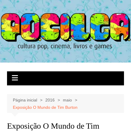
Ir
para
o
conteúdo
Página inicial
2016
maio
Exposição O Mundo de Tim Burton
Exposição O Mundo de Tim