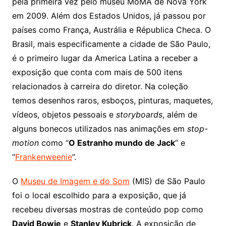
pela primeira vez pelo museu MoMA de Nova York
em 2009. Além dos Estados Unidos, já passou por
países como França, Austrália e Républica Checa. O
Brasil, mais especificamente a cidade de São Paulo,
é o primeiro lugar da America Latina a receber a
exposição que conta com mais de 500 itens
relacionados à carreira do diretor. Na coleção
temos desenhos raros, esboços, pinturas, maquetes,
vídeos, objetos pessoais e
storyboards
, além de
alguns bonecos utilizados nas animações em
stop-
motion
como “
O Estranho mundo de Jack
” e
“
Frankenweenie
”.
O
Museu de Imagem e do Som
(MIS) de São Paulo
foi o local escolhido para a exposição, que já
recebeu diversas mostras de conteúdo pop como
David Bowie
e
Stanley Kubrick
. A exposição de