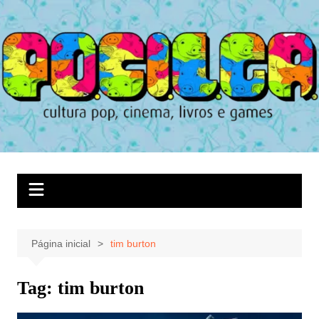
Ir
para
o
conteúdo
Página inicial
tim burton
Tag:
tim burton