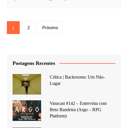
Paginação
1
2
Próximo
de
posts
Postagens Recentes
Crítica | Backrooms: Um Não-
Lugar
Varacast #142 – Entrevista com
Beto Bandeira (Argo – RPG
Platform)