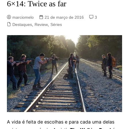
6×14: Twice as far
marciomelo
21 de março de 2016
3
Destaques
,
Review
,
Séries
A vida é feita de escolhas e para cada uma delas