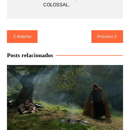
COLOSSAL.
Navegação
Anterior
Próximo
de
Post
Posts relacionados