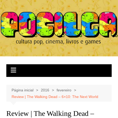
Ir
para
o
conteúdo
Página inicial
2016
fevereiro
Review | The Walking Dead – 6×10: The Next World
Review | The Walking Dead –