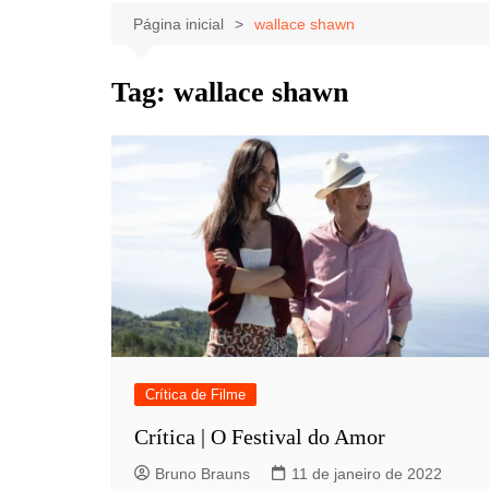
Celebridades
Clássicos
Livros
Página inicial
wallace shawn
Listas
Tiras
Tag:
wallace shawn
Música
Nostalgia
Notícias
Crítica de Filme
Crítica | O Festival do Amor
Bruno Brauns
11 de janeiro de 2022