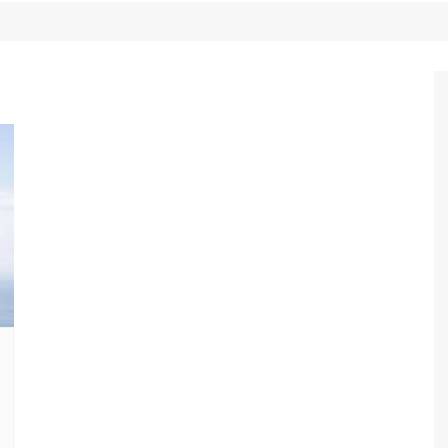
Game Review
Radiola Torresmo
Tv
Varacast
Umbivis