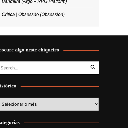
Bandeira (Argo – RPG Platform)
Crítica | Obsessão (Obsession)
rocure algo neste chiqueiro
istórico
stórico
ategorias