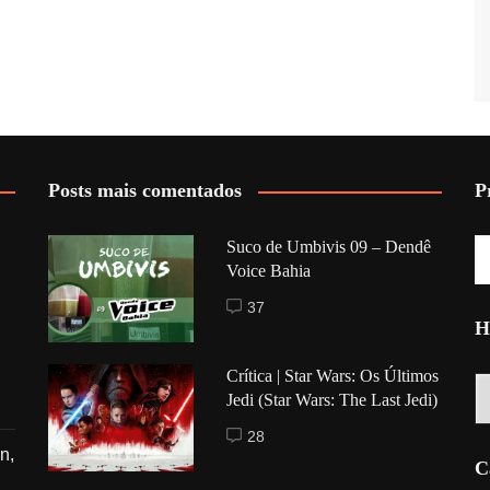
Posts mais comentados
P
Suco de Umbivis 09 – Dendê
Voice Bahia
37
H
Crítica | Star Wars: Os Últimos
Hi
Jedi (Star Wars: The Last Jedi)
28
n,
C