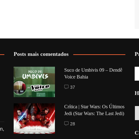
Posts mais comentados
P
Suco de Umbivis 09 – Dendê
Voice Bahia
37
H
Crítica | Star Wars: Os Últimos
Hi
Jedi (Star Wars: The Last Jedi)
28
n,
C