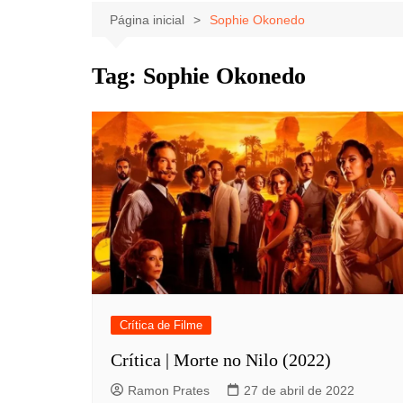
Celebridades
Clássicos
Livros
Página inicial
Sophie Okonedo
Listas
Tiras
Tag:
Sophie Okonedo
Música
Nostalgia
Notícias
Crítica de Filme
Crítica | Morte no Nilo (2022)
Ramon Prates
27 de abril de 2022