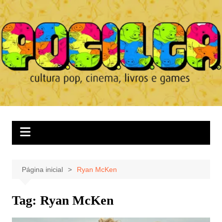
Ir
para
o
conteúdo
Página inicial
Ryan McKen
Tag:
Ryan McKen