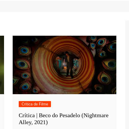
Game Review
Radiola Torresmo
Tv
Varacast
Umbivis
Crítica de Filme
Crítica | Beco do Pesadelo (Nightmare
Alley, 2021)