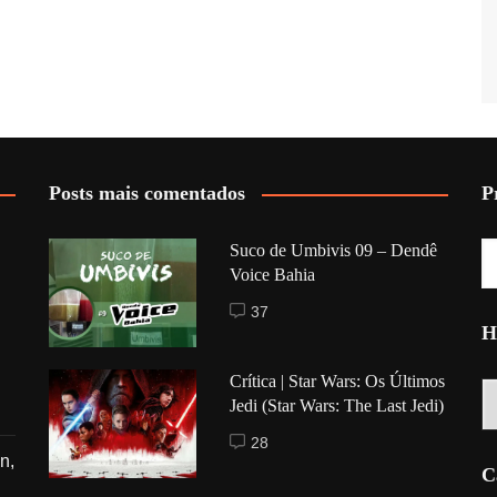
Posts mais comentados
P
Suco de Umbivis 09 – Dendê
Voice Bahia
37
H
Crítica | Star Wars: Os Últimos
Hi
Jedi (Star Wars: The Last Jedi)
28
n,
C