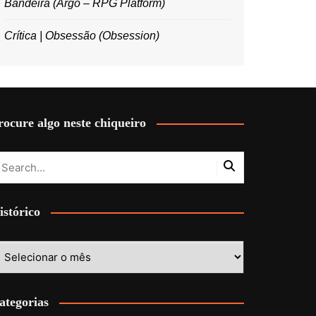
Bandeira (Argo – RPG Platform)
Crítica | Obsessão (Obsession)
rocure algo neste chiqueiro
istórico
stórico
ategorias