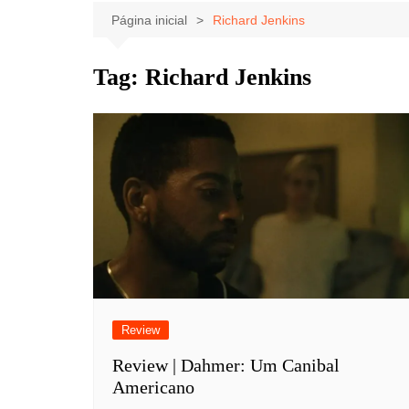
Celebridades
Clássicos
Livros
Página inicial
Richard Jenkins
Listas
Tiras
Tag:
Richard Jenkins
Música
Nostalgia
Notícias
Review
Review | Dahmer: Um Canibal
Americano