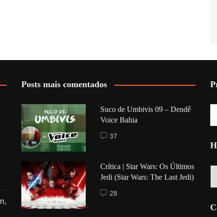
Posts mais comentados
P
Suco de Umbivis 09 – Dendê
Voice Bahia
37
H
Crítica | Star Wars: Os Últimos
Hi
Jedi (Star Wars: The Last Jedi)
28
n,
C