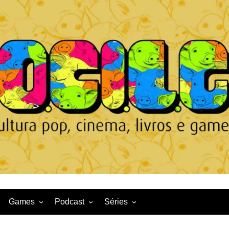
Games
Podcast
Séries
Game News
CqDL
Netflix