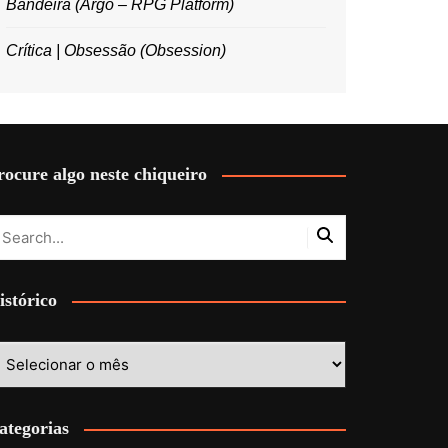
Bandeira (Argo – RPG Platform)
Crítica | Obsessão (Obsession)
rocure algo neste chiqueiro
istórico
stórico
ategorias