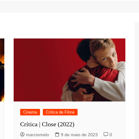
Game Review
Radiola Torresmo
Tv
Varacast
Umbivis
Cinema
Crítica de Filme
Crítica | Close (2022)
marciomelo
9 de maio de 2023
0