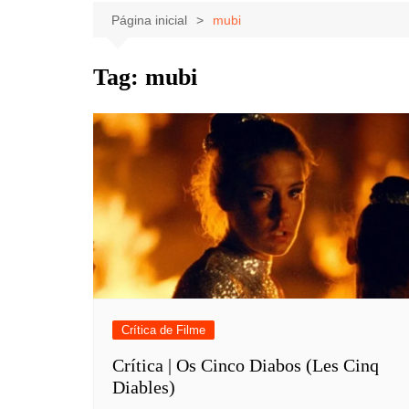
Celebridades
Clássicos
Livros
Página inicial
mubi
Listas
Tiras
Tag:
mubi
Música
Nostalgia
Notícias
Crítica de Filme
Crítica | Os Cinco Diabos (Les Cinq
Diables)