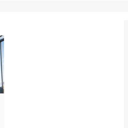
Game Review
Radiola Torresmo
Tv
Varacast
Umbivis