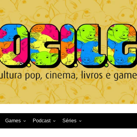
Games
Podcast
Séries
Game News
CqDL
Netflix