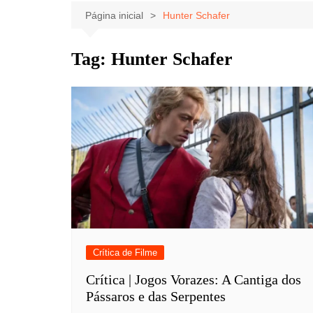
Celebridades
Clássicos
Livros
Página inicial
Hunter Schafer
Listas
Tiras
Tag:
Hunter Schafer
Música
Nostalgia
Notícias
Crítica de Filme
Crítica | Jogos Vorazes: A Cantiga dos
Pássaros e das Serpentes