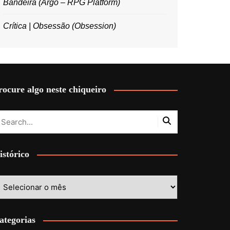
Bandeira (Argo – RPG Platform)
Crítica | Obsessão (Obsession)
rocure algo neste chiqueiro
istórico
stórico
ategorias