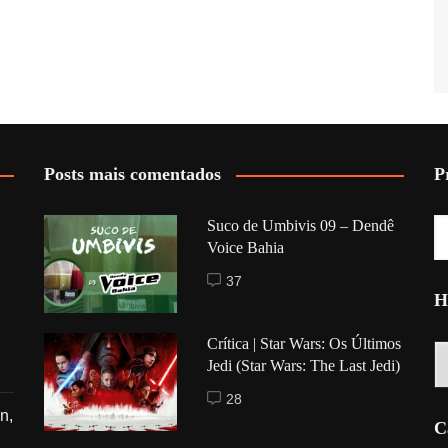
Posts mais comentados
P
Suco de Umbivis 09 – Dendê
Voice Bahia
37
H
Crítica | Star Wars: Os Últimos
Hi
Jedi (Star Wars: The Last Jedi)
28
n,
C