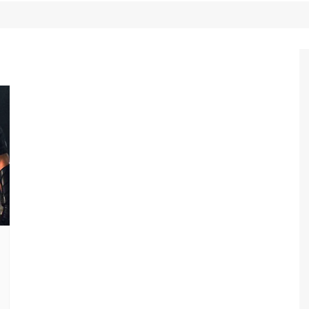
Game Review
Radiola Torresmo
Tv
Varacast
Umbivis