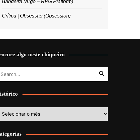
Bandeira (Argo – RPG Platform)
Crítica | Obsessão (Obsession)
rocure algo neste chiqueiro
istórico
stórico
ategorias