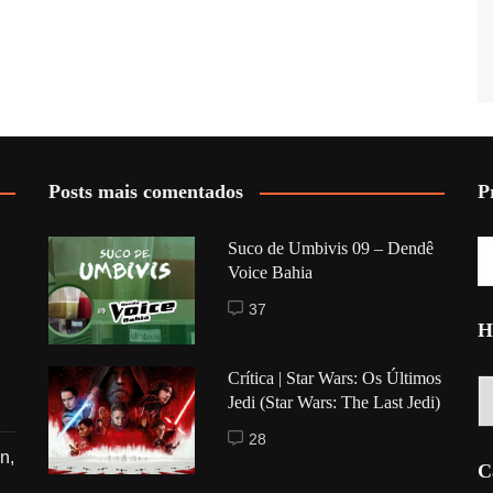
Posts mais comentados
P
Suco de Umbivis 09 – Dendê
Voice Bahia
37
H
Crítica | Star Wars: Os Últimos
Hi
Jedi (Star Wars: The Last Jedi)
28
n,
C