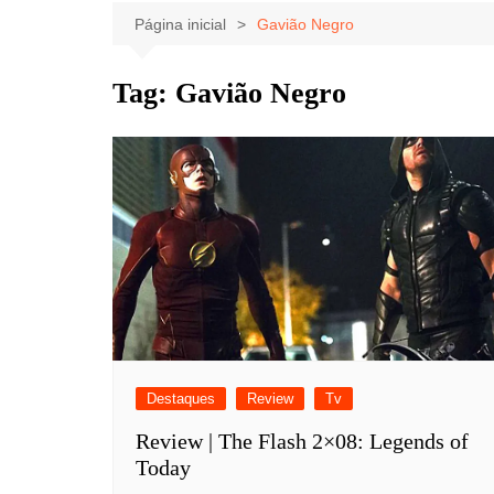
Celebridades
Clássicos
Livros
Página inicial
Gavião Negro
Listas
Tiras
Tag:
Gavião Negro
Música
Nostalgia
Notícias
Destaques
Review
Tv
Review | The Flash 2×08: Legends of
Today