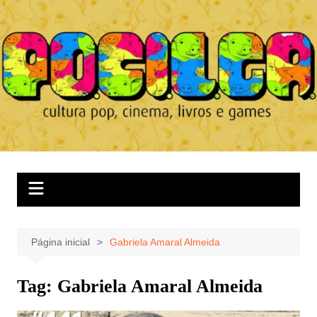
Ir
para
o
conteúdo
Página inicial
Gabriela Amaral Almeida
Tag:
Gabriela Amaral Almeida