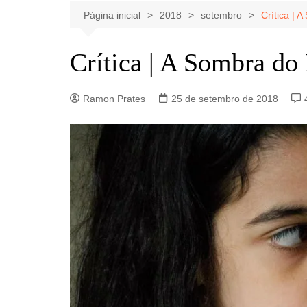
Celebridades
Clássicos
Livros
Página inicial
2018
setembro
Crítica | 
Listas
Tiras
Crítica | A Sombra do 
Música
Nostalgia
Ramon Prates
25 de setembro de 2018
Notícias