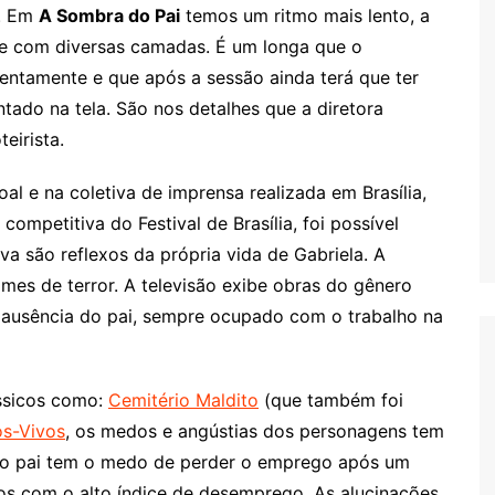
o. Em
A Sombra do Pai
temos um ritmo mais lento, a
 e com diversas camadas. É um longa que o
lentamente e que após a sessão ainda terá que ter
tado na tela. São nos detalhes que a diretora
eirista.
al e na coletiva de imprensa realizada em Brasília,
competitiva do Festival de Brasília, foi possível
a são reflexos da própria vida de Gabriela. A
ilmes de terror. A televisão exibe obras do gênero
ausência do pai, sempre ocupado com o trabalho na
ássicos como:
Cemitério Maldito
(que também foi
os-Vivos
, os medos e angústias dos personagens tem
ão o pai tem o medo de perder o emprego após um
os com o alto índice de desemprego. As alucinações