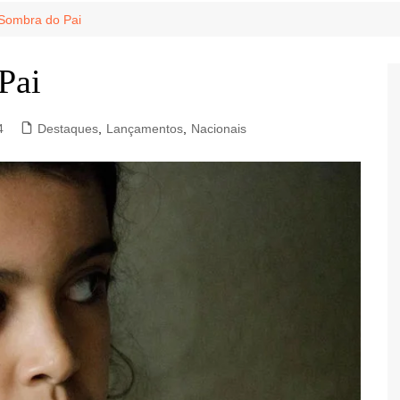
Game Review
Radiola Torresmo
Tv
A Sombra do Pai
Varacast
Pai
Umbivis
4
Destaques
,
Lançamentos
,
Nacionais