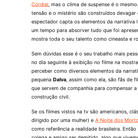
Cordial
, mas o clima de suspense é o mesm
tensão e o mistério são construídos devagar
espectador capta os elementos da narrativa 
um tempo para absorver tudo que foi apresen
mostra toda o seu talento como cineasta e rot
Sem dúvidas esse é o seu trabalho mais pesso
no dia seguinte à exibição no filme na mostra 
perceber como diversos elementos da narrativ
pequena
Dalva
, assim como ela, são fãs de f
que servem de companhia para compensar a 
construção civil.
Se os filmes vistos na tv são americanos, cl
dirigido por uma mulher) e
A Noite dos Mort
como referência a realidade brasileira. Ent
colega e amigo ser demitido, algo que vivem