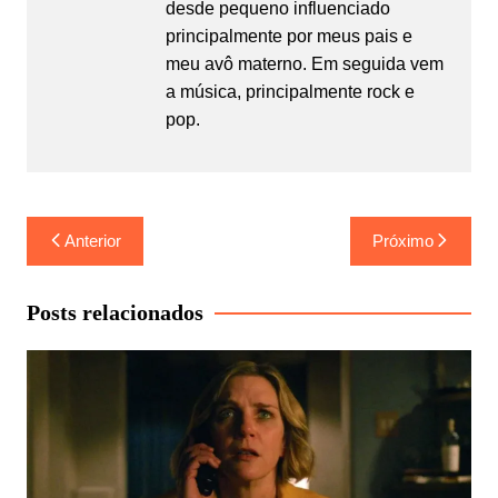
desde pequeno influenciado
principalmente por meus pais e
meu avô materno. Em seguida vem
a música, principalmente rock e
pop.
Navegação
Anterior
Próximo
de
Post
Posts relacionados