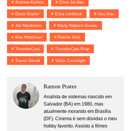
Andrew Kishino
Chris Jai Alex
Dana Snyder
Erica Lindbeck
Hbo Max
Jim Meskimen
Marly Halpern-Graser
Max Mittelman
Patrick Seitz
ThunderCats
ThunderCats Roar
Trevor Devall
Victor Courtright
Ramon Prates
Analista de sistemas nascido em
Salvador (BA) em 1980, mas
atualmente morando em Brasília
(DF). Cinema é sem dúvidas o meu
hobby favorito. Assisto a filmes