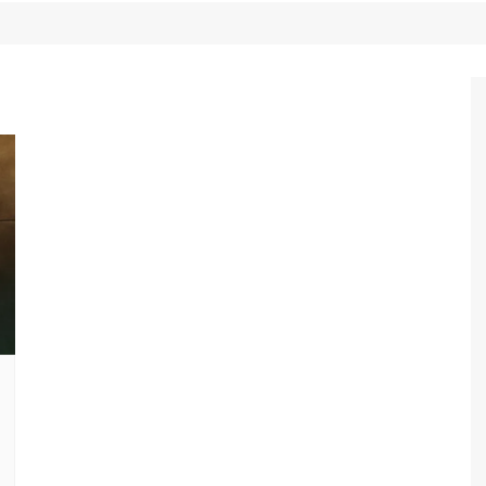
Game Review
Radiola Torresmo
Tv
Varacast
Umbivis