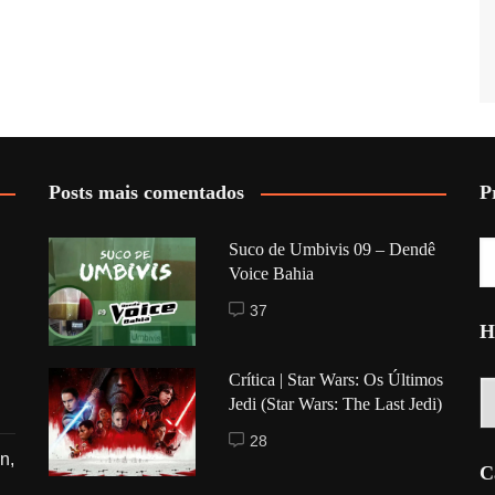
Posts mais comentados
P
Suco de Umbivis 09 – Dendê
Voice Bahia
37
H
Crítica | Star Wars: Os Últimos
Hi
Jedi (Star Wars: The Last Jedi)
28
n,
C