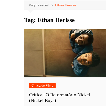
Celebridades
Clássicos
Livros
Página inicial
Ethan Herisse
Listas
Tiras
Tag:
Ethan Herisse
Música
Nostalgia
Notícias
Crítica de Filme
Crítica | O Reformatório Nickel
(Nickel Boys)