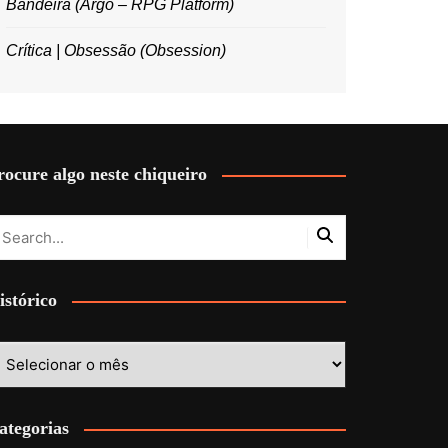
Bandeira (Argo – RPG Platform)
Crítica | Obsessão (Obsession)
rocure algo neste chiqueiro
istórico
stórico
ategorias