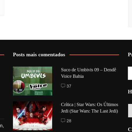
Posts mais comentados
P
Suco de Umbivis 09 – Dendê
Voice Bahia
37
H
Crítica | Star Wars: Os Últimos
Hi
Jedi (Star Wars: The Last Jedi)
28
n,
C