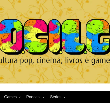
Games
Podcast
Séries
Game News
CqDL
Netflix