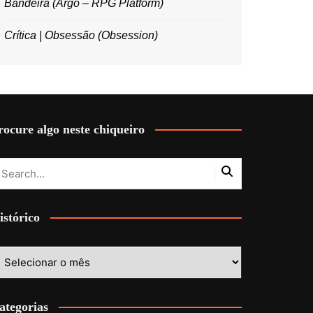
Bandeira (Argo – RPG Platform)
Crítica | Obsessão (Obsession)
rocure algo neste chiqueiro
istórico
stórico
ategorias