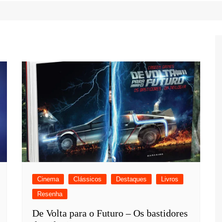
Game Review
Radiola Torresmo
Tv
Varacast
Umbivis
Cinema
Clássicos
Destaques
Livros
Resenha
De Volta para o Futuro – Os bastidores