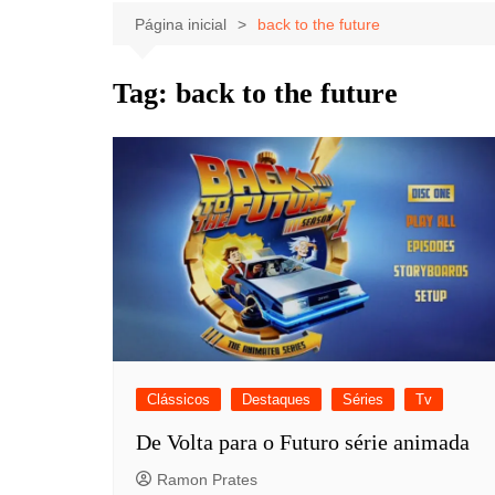
Celebridades
Clássicos
Livros
Página inicial
back to the future
Listas
Tiras
Tag:
back to the future
Música
Nostalgia
Notícias
Clássicos
Destaques
Séries
Tv
De Volta para o Futuro série animada
Ramon Prates