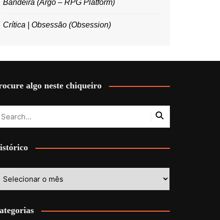
Bandeira (Argo – RPG Platform)
Crítica | Obsessão (Obsession)
rocure algo neste chiqueiro
istórico
stórico
ategorias