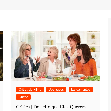
Game Review
Radiola Torresmo
Tv
Varacast
Umbivis
Crítica de Filme
Destaques
Lançamentos
Outros
Crítica | Do Jeito que Elas Querem