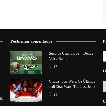
Posts mais comentados
P
Suco de Umbivis 09 – Dendê
Voice Bahia
37
H
Crítica | Star Wars: Os Últimos
Hi
Jedi (Star Wars: The Last Jedi)
28
n,
C