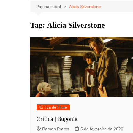
Celebridades
Clássicos
Livros
Página inicial
Alicia Silverstone
Listas
Tiras
Tag:
Alicia Silverstone
Música
Nostalgia
Notícias
Crítica de Filme
Crítica | Bugonia
Ramon Prates
5 de fevereiro de 2026