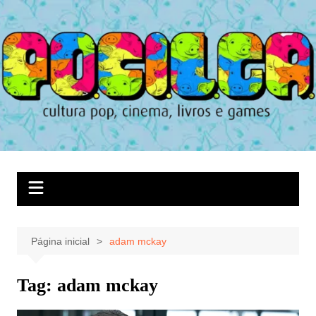
Ir
para
o
conteúdo
Página inicial
adam mckay
Tag:
adam mckay