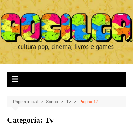
Ir
para
o
conteúdo
Página inicial
Séries
Tv
Página 17
Categoria:
Tv