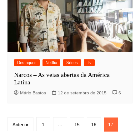
Destaques
Netflix
Séries
Tv
Narcos – As veias abertas da América
Latina
Mário Bastos
12 de setembro de 2015
6
Paginação
Anterior
1
…
15
16
17
de