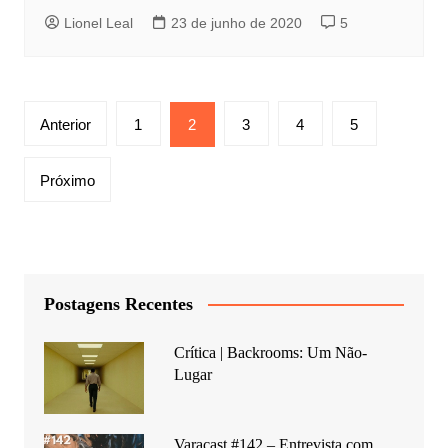
Lionel Leal
23 de junho de 2020
5
Paginação
Anterior
1
2
3
4
5
de
posts
Próximo
Postagens Recentes
Crítica | Backrooms: Um Não-
Lugar
Varacast #142 – Entrevista com