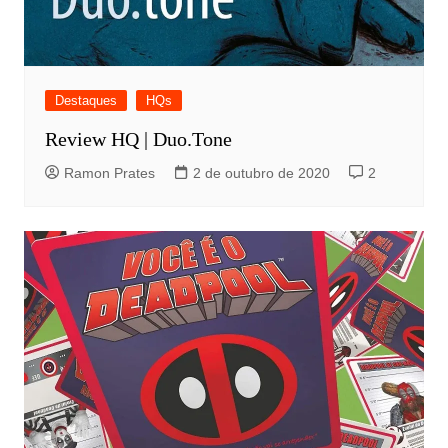
Destaques
HQs
Review HQ | Duo.Tone
Ramon Prates
2 de outubro de 2020
2