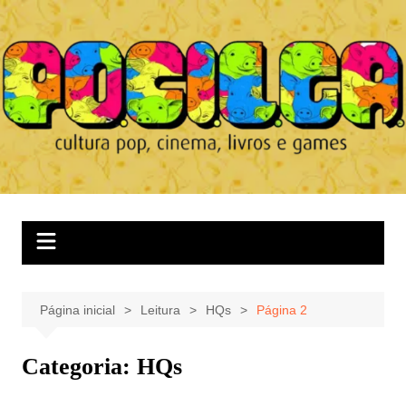
Ir
para
o
conteúdo
Página inicial
Leitura
HQs
Página 2
Categoria:
HQs