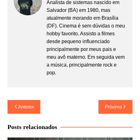
Analista de sistemas nascido em
Salvador (BA) em 1980, mas
atualmente morando em Brasília
(DF). Cinema é sem dúvidas o meu
hobby favorito. Assisto a filmes
desde pequeno influenciado
principalmente por meus pais e
meu avô materno. Em seguida vem
a música, principalmente rock e
pop.
Navegação
Anterior
Próximo
de
Post
Posts relacionados