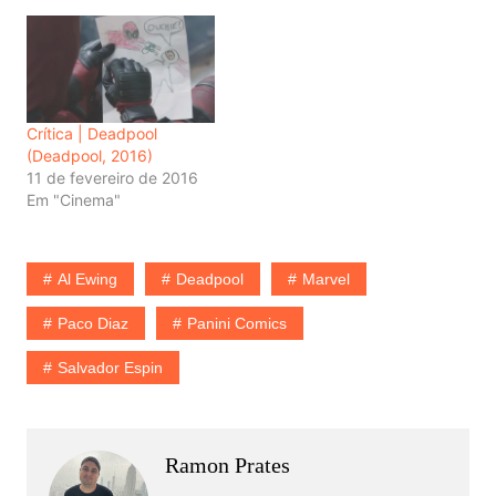
Crítica | Deadpool
(Deadpool, 2016)
11 de fevereiro de 2016
Em "Cinema"
Al Ewing
Deadpool
Marvel
Paco Diaz
Panini Comics
Salvador Espin
Ramon Prates