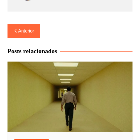
Navegação
Anterior
de
Post
Posts relacionados