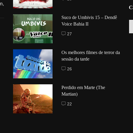
n,
C
Suco de Umbivis 15 – Dendê
C
Voice Bahia II
27
Os melhores filmes de terror da
sessão da tarde
26
Perdido em Marte (The
Martian)
22