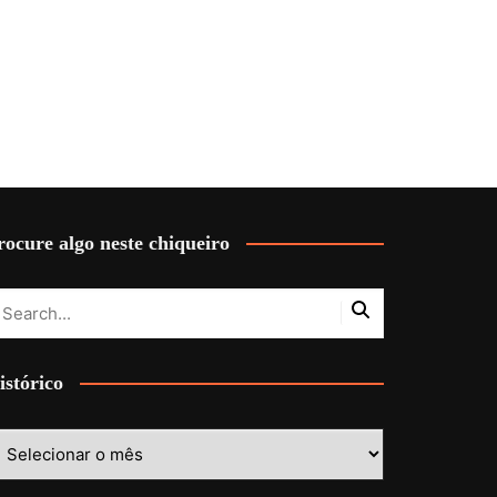
rocure algo neste chiqueiro
istórico
stórico