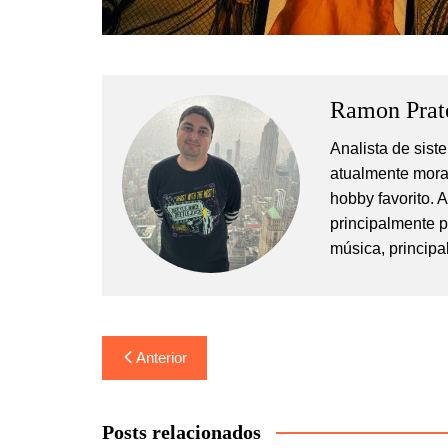
Ramon Prat
Analista de sis
atualmente mora
hobby favorito. 
principalmente 
música, principa
Navegação
Anterior
de
Post
Posts relacionados