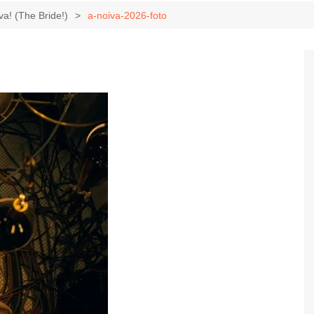
Game Review
Radiola Torresmo
Tv
iva! (The Bride!)
a-noiva-2026-foto
Varacast
Umbivis