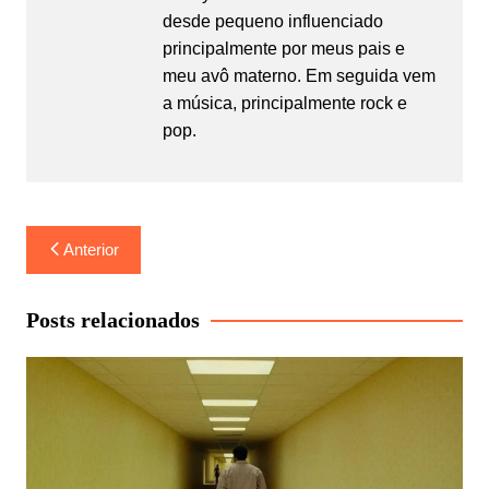
desde pequeno influenciado
principalmente por meus pais e
meu avô materno. Em seguida vem
a música, principalmente rock e
pop.
Navegação
Anterior
de
Post
Posts relacionados