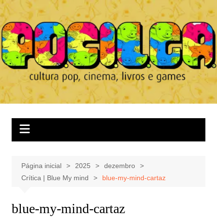
Ir
para
o
conteúdo
Página inicial
2025
dezembro
Crítica | Blue My mind
blue-my-mind-cartaz
blue-my-mind-cartaz